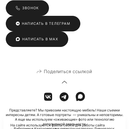
ЗВОНОК
НАПИСАТЬ В ТЕЛЕГРАМ
НАПИСАТЬ В MAX
Поделиться ссылкой
Представляете? Мы привозим настоящую мебель! Наши съемки
интересны детям. А готовые портреты — уникальны и неповторимы.
А еще мы используем «оживающие» фото или технологию
дополненной реальности.
На сайте используются файлы cookie для работы сайта
Работаем в Красноярске и окрестных городах: Дивногорск,